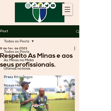
Post
Todos os Posts
8 de fev. de 2023
Todos os Posts
Respeito As Minas e aos
As Minas na Mídia
seus profissionais.
Últimas notícias
Press Kit - Jogos
Nossa História
Parceiros em Pauta
As Minas Além do Campo