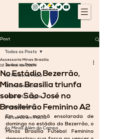
Post
Todos os Posts
Assessoria Minas Brasília
Todos os Posts
12 de mai. de 2024
No Estádio Bezerrão,
As Minas na Mídia
Minas Brasília triunfa
Últimas notícias
sobre São José no
Press Kit - Jogos
Brasileirão Feminino A2
Nossa História
Em uma manhã ensolarada de 
Parceiros em Pauta
domingo no estádio do Bezerrão, o 
As Minas Além do Campo
Minas Brasília Futebol Feminino 