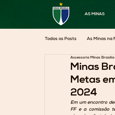
AS MINAS
Todos os Posts
As Minas na 
Assessoria Minas Brasília
Parceiros em Pauta
As 
Minas Bra
Metas em
2024
Em um encontro deci
FF e a comissão t