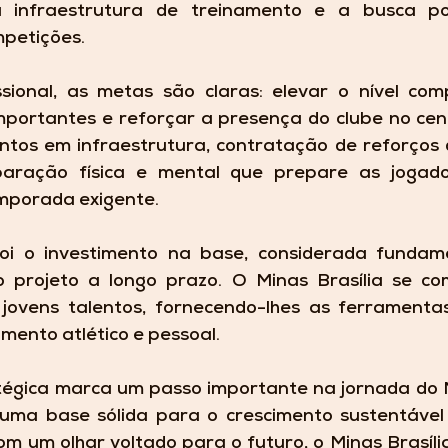
 infraestrutura de treinamento e a busca por
mpetições.
sional, as metas são claras: elevar o nível comp
importantes e reforçar a presença do clube no cená
mentos em infraestrutura, contratação de reforços
aração física e mental que prepare as jogado
mporada exigente.
i o investimento na base, considerada fundame
o projeto a longo prazo. O Minas Brasília se c
r jovens talentos, fornecendo-lhes as ferramentas
mento atlético e pessoal.
tégica marca um passo importante na jornada do Mi
uma base sólida para o crescimento sustentável
om um olhar voltado para o futuro, o Minas Brasília