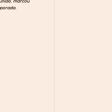
união, marcou 
mporada.