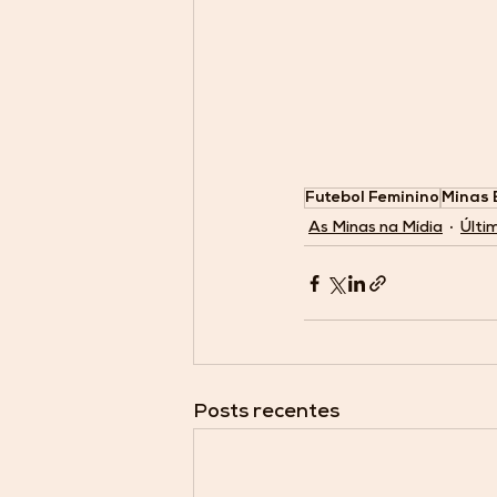
Futebol Feminino
Minas 
As Minas na Mídia
Últi
Posts recentes