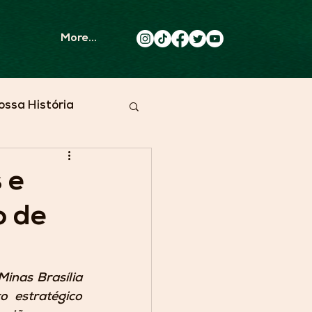
More...
ossa História
 e
o de
inas Brasília 
 estratégico 