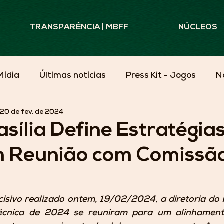
TRANSPARÊNCIA | MBFF
NÚCLEOS
Mídia
Últimas notícias
Press Kit - Jogos
N
20 de fev. de 2024
Minas Além do Campo
sília Define Estratégias
 Reunião com Comissã
sivo realizado ontem, 19/02/2024, a diretoria do M
écnica de 2024 se reuniram para um alinhamento