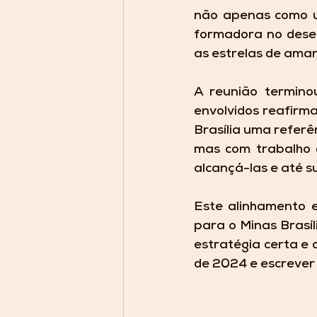
não apenas como u
formadora no desen
as estrelas de ama
A reunião termino
envolvidos reafirma
Brasília uma referê
mas com trabalho d
alcançá-las e até s
Este alinhamento en
para o Minas Brasíl
estratégia certa e 
de 2024 e escrever 