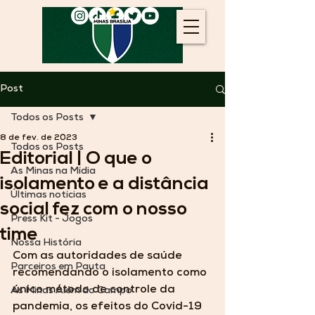
Post
Todos os Posts
8 de fev. de 2023
Todos os Posts
Editorial | O que o
As Minas na Mídia
isolamento e a distância
Últimas notícias
social fez com o nosso
Press Kit - Jogos
time
Nossa História
Com as autoridades de saúde 
Parceiros em Pauta
recomendando o isolamento como 
único método de controle da 
As Minas Além do Campo
pandemia, os efeitos do Covid-19 