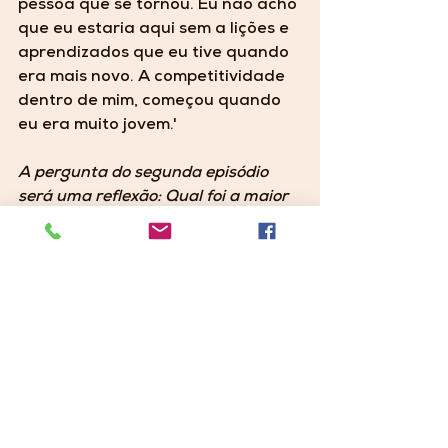
pessoa que se tornou. Eu não acho 
que eu estaria aqui sem a lições e 
aprendizados que eu tive quando 
era mais novo. A competitividade 
dentro de mim, começou quando 
eu era muito jovem.'
A pergunta do segunda episódio 
será uma reflexão: Qual foi a maior 
lição que você teve ainda nova que 
mais impactou a pessoa e jogadora 
que você se tornou hoje?"
E as resposta que recebemos?! 
Uau. 
Quantas guerreiras, lutadoras e 
mulheres extraordinárias o 
Minas 
Brasília
 tem dentro do seu elenco. 