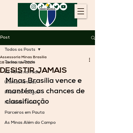
Post
Todos os Posts
Assessoria Minas Brasília
Todos os Posts
18 de mai. de 2024
DESISTIR JAMAIS
As Minas na Mídia
Minas Brasília vence e 
Últimas notícias
mantém as chances de 
Press Kit - Jogos
classificação
Nossa História
Parceiros em Pauta
As Minas Além do Campo