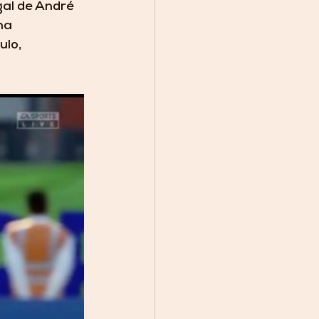
gal de André 
na 
lo, 