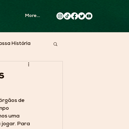
More...
ossa História
s
órgãos de 
mpo 
mos uma 
 jogar. Para 