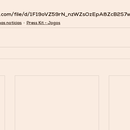
gle.com/file/d/1F19oVZ59rN_nzWZsOzEpA8ZcB2S7
mas notícias
Press Kit - Jogos