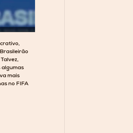
rativo, 
rasileirão 
Talvez, 
s algumas 
va mais 
as no FIFA 