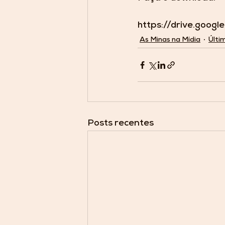
https://drive.goo
As Minas na Mídia
Últi
Posts recentes