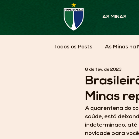
AS MINAS
Todos os Posts
As Minas na 
8 de fev. de 2023
Parceiros em Pauta
As 
Brasileir
Minas r
A quarentena do co
saúde, está deixand
indeterminado, até 
novidade para você,