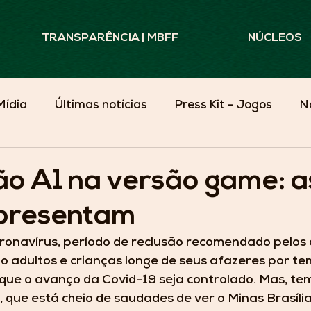
TRANSPARÊNCIA | MBFF
NÚCLEOS
Mídia
Últimas notícias
Press Kit - Jogos
N
Minas Além do Campo
ão A1 na versão game: a
epresentam
ronavírus, período de reclusão recomendado pelos 
o adultos e crianças longe de seus afazeres por te
que o avanço da Covid-19 seja controlado. Mas, te
 que está cheio de saudades de ver o Minas Brasília