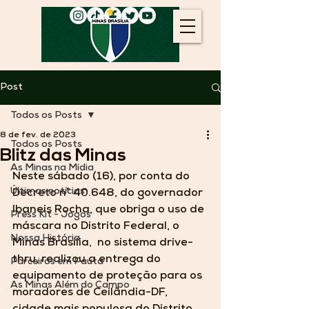
Post
Todos os Posts
8 de fev. de 2023
Todos os Posts
Blitz das Minas
As Minas na Mídia
Neste sábado (16), por conta do 
Últimas notícias
Decreto n° 40.648, do governador 
Ibaneis Rocha, que obriga o uso de 
Press Kit - Jogos
máscara no Distrito Federal, o 
Nossa História
Minas Brasília,  no sistema drive-
thru, realizou a entrega do 
Parceiros em Pauta
equipamento de proteção para os 
As Minas Além do Campo
moradores de Ceilândia-DF, 