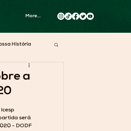
More...
ossa História
obre a
20
 Icesp 
partida será 
2020 - DODF 