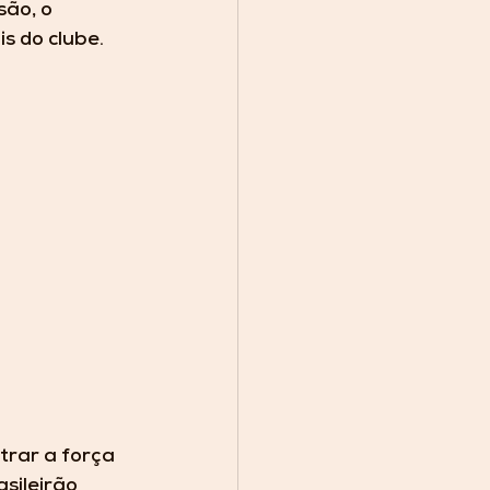
ão, o 
 do clube.  
rar a força 
sileirão 