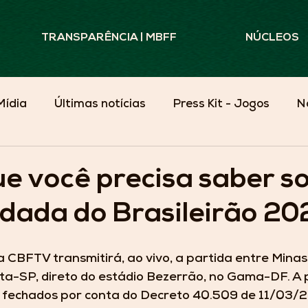
TRANSPARÊNCIA | MBFF
NÚCLEOS
Mídia
Últimas notícias
Press Kit - Jogos
N
Minas Além do Campo
ue você precisa saber s
odada do Brasileirão 20
a CBFTV transmitirá, ao vivo, a partida entre Minas
eta-SP, direto do estádio Bezerrão, no Gama-DF. A 
s fechados por conta do Decreto 40.509 de 11/03/