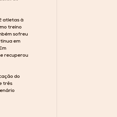
 atletas à 
mo treino 
ambém sofreu 
tinua em 
Em 
e recuperou 
cação do 
 três 
enário 