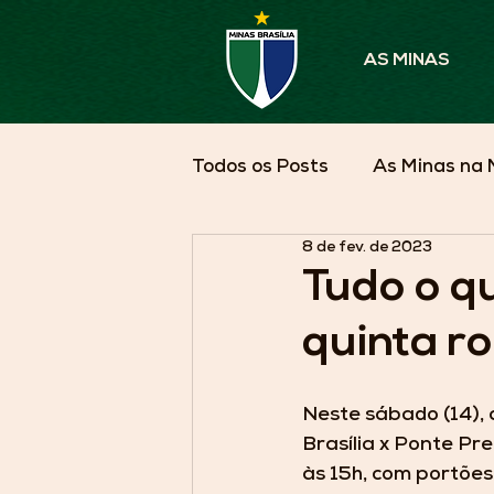
AS MINAS
Todos os Posts
As Minas na 
8 de fev. de 2023
Parceiros em Pauta
As 
Tudo o q
quinta r
Neste sábado (14), 
Brasília x Ponte Pr
às 15h, com portõe