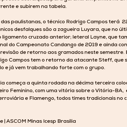
rente e subirem na tabela. 
 das paulistanas, o técnico Rodrigo Campos terá  22
únicos desfalques são a zagueira Luyara, que no últi
 ligamento cruzado anterior; leteral Layne, que t
inal do Campeonato Candango de 2019 e ainda con
revisão de retorno aos gramados neste semestre. 
go Campos tem o retorno da atacante Steff, que s
lo e já vem trabalhando forte com o grupo. 
lia começa a quinta rodada na décima terceira colo
ro Feminino, com uma vitória sobre o Vitória-BA,  e
erroviária e Flamengo, todos times tradicionais no c
 | ASCOM Minas Icesp Brasília 