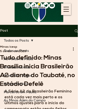
Post
Todos os Posts
Minas Icesp
Todos os Posts
5 de abr. de 2023
Tudo definido: Minas
As Minas na Mídia
Brasília inicia Brasileirão
Últimas notícias
A2 diante do Taubaté, no
Press Kit - Jogos
Estádio Defelê
Nossa História
A Série A2 do Brasileirão Feminino 
Parceiros em Pauta
está cada vez mais perto e os 
As Minas Além do Campo
últimos ajustes para o início do 