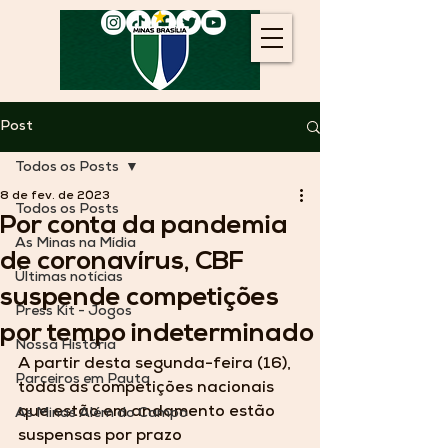
Post
Todos os Posts
8 de fev. de 2023
Todos os Posts
Por conta da pandemia
As Minas na Mídia
de coronavírus, CBF
Últimas notícias
suspende competições
Press Kit - Jogos
por tempo indeterminado
Nossa História
A partir desta segunda-feira (16), 
Parceiros em Pauta
todas as competições nacionais 
que estão em andamento estão 
As Minas Além do Campo
suspensas por prazo 