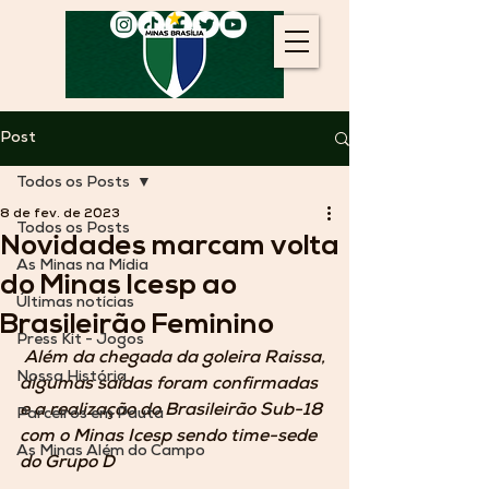
Post
Todos os Posts
8 de fev. de 2023
Todos os Posts
Novidades marcam volta
As Minas na Mídia
do Minas Icesp ao
Últimas notícias
Brasileirão Feminino
Press Kit - Jogos
Além da chegada da goleira Raissa, 
Nossa História
algumas saídas foram confirmadas 
e a realização do Brasileirão Sub-18 
Parceiros em Pauta
com o Minas Icesp sendo time-sede 
As Minas Além do Campo
do Grupo D