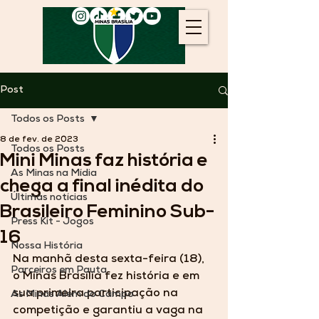
Post
Todos os Posts
8 de fev. de 2023
Todos os Posts
Mini Minas faz história e
As Minas na Mídia
chega a final inédita do
Últimas notícias
Brasileiro Feminino Sub-
Press Kit - Jogos
16
Nossa História
Na manhã desta sexta-feira (18), 
Parceiros em Pauta
o Minas Brasília fez história e em 
sua primeira participação na 
As Minas Além do Campo
competição e garantiu a vaga na 