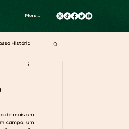
More...
ossa História
o
o
o de mais um 
 Em campo, um 