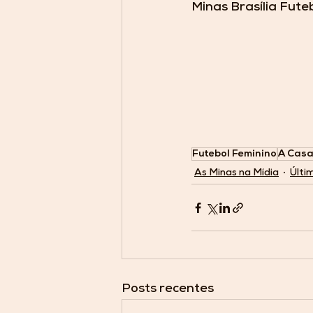
Minas Brasília Fute
Futebol Feminino
A Casa
As Minas na Mídia
Últi
Posts recentes