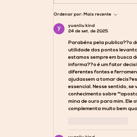
Minas Brasília entra em
Ordenar por:
Mais recente
campo no Bezerrão pela
4ª rodada da Série A2
yuanliu kind
24 de set. de 2025
Parabéns pela publica??o de
utilidade dos pontos levant
estamos sempre em busca de
informa??o é um fator decis
diferentes fontes e ferrame
ajudassem a tomar decis?es 
essencial. Nesse sentido, s
conhecimento sobre **apostas
mina de ouro para mim. Ele 
complementa muito bem qual
Curtir
Responder