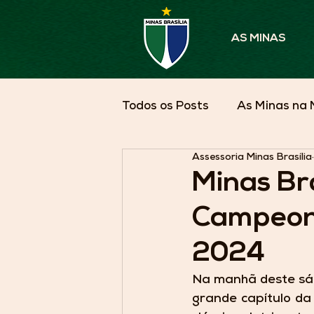
AS MINAS
Todos os Posts
As Minas na 
Assessoria Minas Brasília
Parceiros em Pauta
As 
Minas Br
Campeon
2024
Na manhã deste sáb
grande capítulo da 