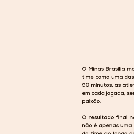
O Minas Brasília mo
time como uma das p
90 minutos, as atle
em cada jogada, se
paixão.
O resultado final 
não é apenas uma p
do time ao longo d