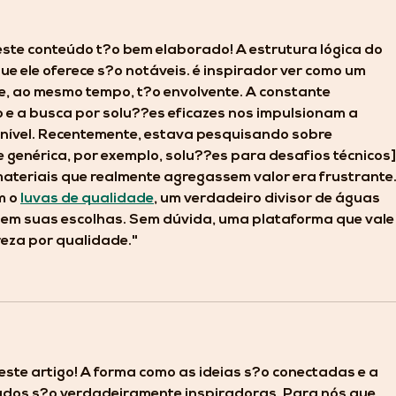
ste conteúdo t?o bem elaborado! A estrutura lógica do 
que ele oferece s?o notáveis. é inspirador ver como um 
 e, ao mesmo tempo, t?o envolvente. A constante 
e a busca por solu??es eficazes nos impulsionam a 
o nível. Recentemente, estava pesquisando sobre 
genérica, por exemplo, solu??es para desafios técnicos],
materiais que realmente agregassem valor era frustrante.
 o 
luvas de qualidade
, um verdadeiro divisor de águas 
em suas escolhas. Sem dúvida, uma plataforma que vale 
eza por qualidade."
ste artigo! A forma como as ideias s?o conectadas e a 
ados s?o verdadeiramente inspiradoras. Para nós que 