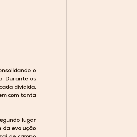
nsolidando o 
. Durante os 
ada dividida, 
em com tanta 
egundo lugar 
 da evolução 
sai de campo 