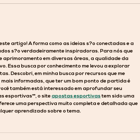
Minas Brasília estreia no
Minas
Campeonato Brasileiro
Copa 
Sub-17
Vasco
ste artigo! A forma como as ideias s?o conectadas e a 
ados s?o verdadeiramente inspiradoras. Para nós que 
 aprimoramento em diversas áreas, a qualidade da 
ivo. Essa busca por conhecimento me levou a explorar 
ntas. Descobri, em minha busca por recursos que me 
mais informadas, que ter um bom ponto de partida é 
e você também está interessado em aprofundar seu 
 esportivas**, o site 
apostas esportivas
 tem sido uma 
oferece uma perspectiva muito completa e detalhada que 
quer aprendizado sobre o tema.