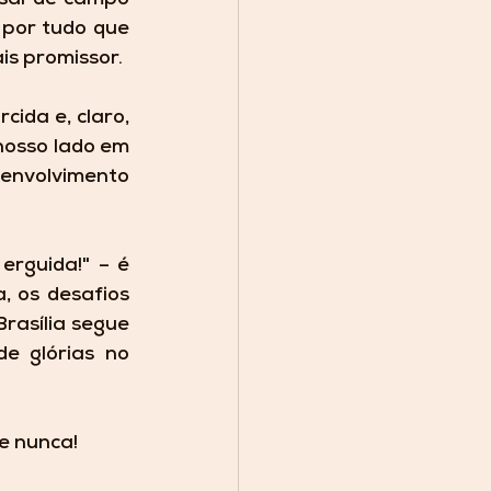
por tudo que 
is promissor.
ida e, claro, 
nosso lado em 
envolvimento 
erguida!"
 – é 
, os desafios 
asília segue 
e glórias no 
e nunca!