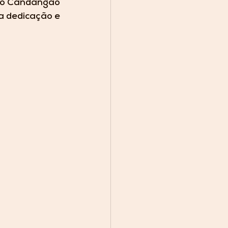
 do Candangão 
a dedicação e 