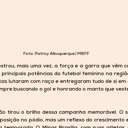
Foto: Patricy Albuquerque | MBFF
strou, mais uma vez, a força e a garra que vêm co
rincipais potências do futebol feminino na região
tas lutaram com raça e entregaram tudo de si em c
mpre buscando o gol e honrando o manto que vest
não tirou o brilho dessa campanha memorável. O s
osição no pódio, mas um reflexo do crescimento e
a temporada. O Minas Brasília, com suas atletas, 