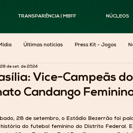
TRANSPARÊNCIA | MBFF
NÚCLEOS
Mídia
Últimas notícias
Press Kit - Jogos
N
28 de set. de 2024
Minas Além do Campo
asília: Vice-Campeãs d
ato Candango Feminin
ado, 28 de setembro, o Estádio Bezerrão foi palc
história do futebol feminino do Distrito Federal.