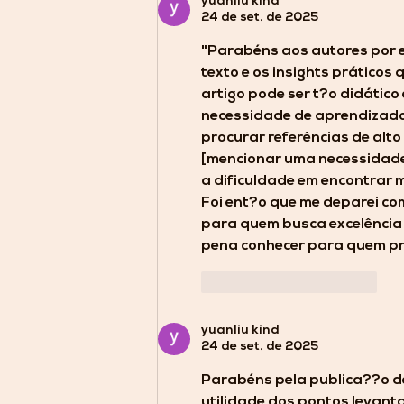
yuanliu kind
24 de set. de 2025
"Parabéns aos autores por e
texto e os insights práticos 
artigo pode ser t?o didático
necessidade de aprendizado 
procurar referências de alt
[mencionar uma necessidade 
a dificuldade em encontrar 
Foi ent?o que me deparei com
para quem busca excelência 
pena conhecer para quem pr
Curtir
Responder
yuanliu kind
24 de set. de 2025
Parabéns pela publica??o de
utilidade dos pontos levant