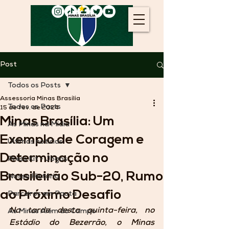
Post
Todos os Posts
Assessoria Minas Brasília
Todos os Posts
15 de fev. de 2024
Minas Brasília: Um
As Minas na Mídia
Exemplo de Coragem e
Últimas notícias
Determinação no
Press Kit - Jogos
Brasileirão Sub-20, Rumo
Nossa História
ao Próximo Desafio
Parceiros em Pauta
Na tarde desta quinta-feira, no 
As Minas Além do Campo
Estádio do Bezerrão, o Minas 