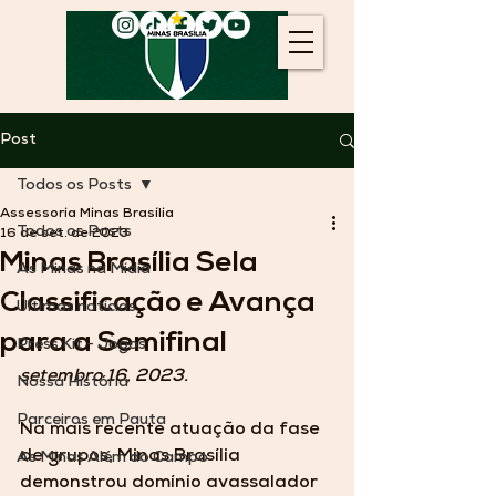
Post
Todos os Posts
Assessoria Minas Brasília
Todos os Posts
16 de set. de 2023
Minas Brasília Sela
As Minas na Mídia
Classificação e Avança
Últimas notícias
para a Semifinal
Press Kit - Jogos
setembro 16, 2023.
Nossa História
Parceiros em Pauta
Na mais recente atuação da fase 
de grupos, Minas Brasília 
As Minas Além do Campo
demonstrou domínio avassalador 