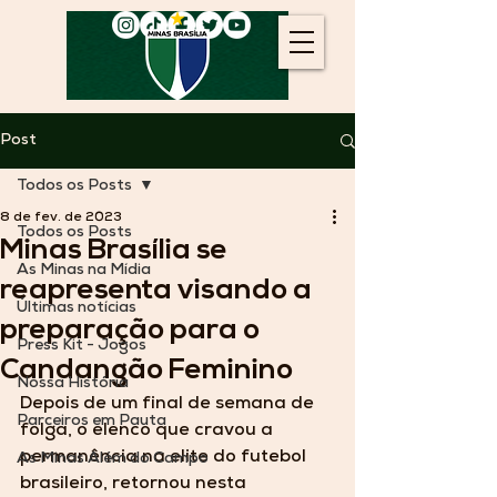
Post
Todos os Posts
8 de fev. de 2023
Todos os Posts
Minas Brasília se
As Minas na Mídia
reapresenta visando a
Últimas notícias
preparação para o
Press Kit - Jogos
Candangão Feminino
Nossa História
Depois de um final de semana de 
Parceiros em Pauta
folga, o elenco que cravou a 
permanência na elite do futebol 
As Minas Além do Campo
brasileiro, retornou nesta 