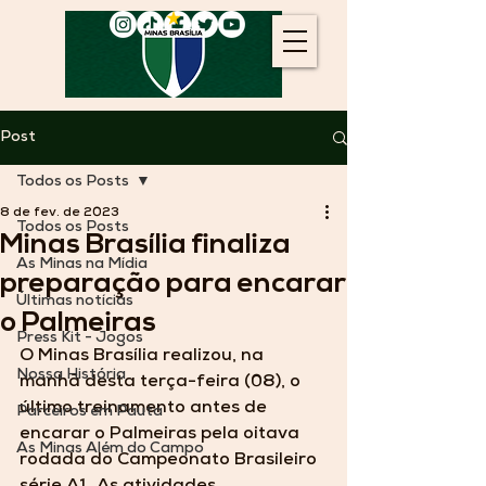
Post
Todos os Posts
8 de fev. de 2023
Todos os Posts
Minas Brasília finaliza
As Minas na Mídia
preparação para encarar
Últimas notícias
o Palmeiras
Press Kit - Jogos
O Minas Brasília realizou, na 
Nossa História
manhã desta terça-feira (08), o 
último treinamento antes de 
Parceiros em Pauta
encarar o Palmeiras pela oitava 
As Minas Além do Campo
rodada do Campeonato Brasileiro 