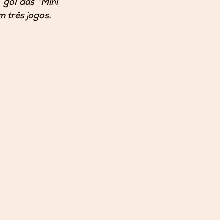
gol das “Mini 
 três jogos.