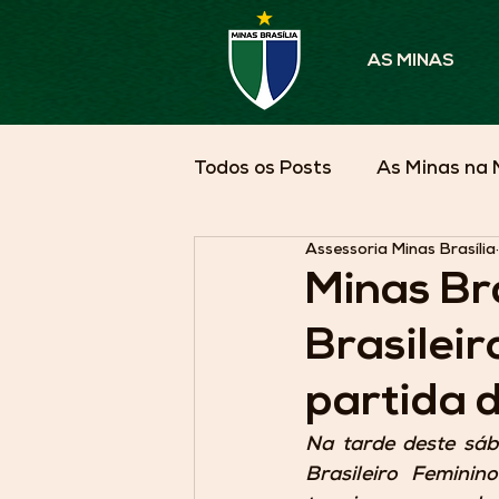
AS MINAS
Todos os Posts
As Minas na 
Assessoria Minas Brasília
Parceiros em Pauta
As 
Minas Bra
Brasilei
partida 
Na tarde deste sáb
Brasileiro Femini