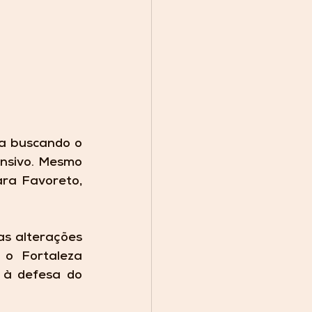
da buscando o 
nsivo. Mesmo 
ra Favoreto, 
as alterações 
 o Fortaleza 
à defesa do 