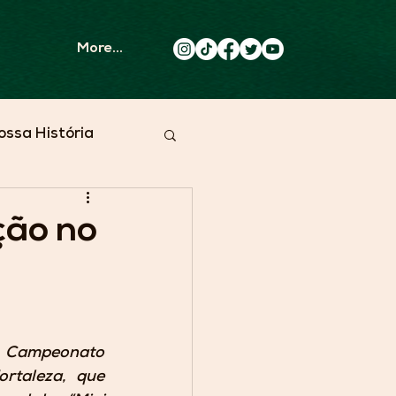
More...
ossa História
ção no
o Campeonato 
rtaleza, que 