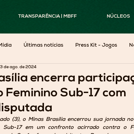
TRANSPARÊNCIA | MBFF
NÚCLEOS
Mídia
Últimas notícias
Press Kit - Jogos
N
3 de ago. de 2024
Minas Além do Campo
sília encerra participa
ro Feminino Sub-17 com
disputada
ado (3), o Minas Brasília encerrou sua jornada n
no Sub-17 em um confronto acirrado contra o Fo