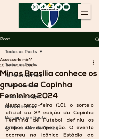
Post
Todos os Posts
Assessoria mbff
Todos os Posts
10 de set. de 2024
Minas Brasília conhece os
As Minas na Mídia
grupos da Copinha
Últimas notícias
Feminina 2024
Press Kit - Jogos
Nesta terça-feira (10), o sorteio 
Nossa História
oficial da 2ª edição da Copinha 
Parceiros em Pauta
Feminina de Futebol definiu os 
grupos da competição. O evento 
As Minas Além do Campo
ocorreu no icônico Estádio do 