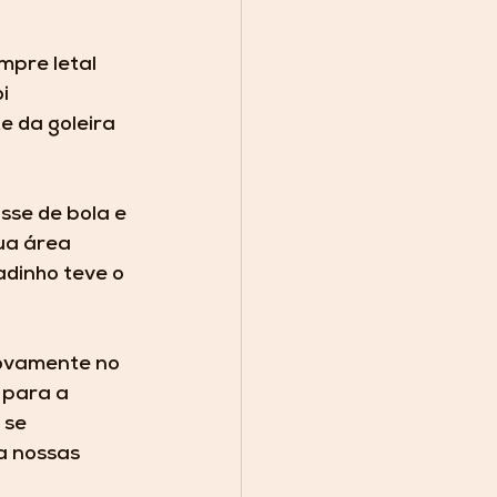
mpre letal 
i 
 da goleira 
se de bola e 
a área 
adinho teve o 
novamente no 
para a 
 se 
a nossas 