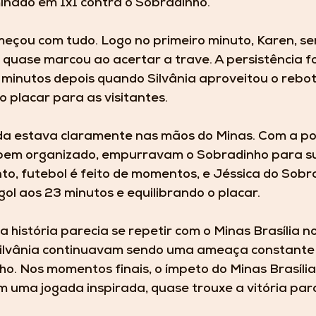
inado em 1x1 contra o Sobradinho.
meçou com tudo. Logo no primeiro minuto, Karen, se
quase marcou ao acertar a trave. A persistência fo
inutos depois quando Silvânia aproveitou o rebote
o placar para as visitantes.
da estava claramente nas mãos do Minas. Com a pos
bem organizado, empurravam o Sobradinho para su
to, futebol é feito de momentos, e Jéssica do Sobr
ol aos 23 minutos e equilibrando o placar.
 história parecia se repetir com o Minas Brasília 
ilvânia continuavam sendo uma ameaça constante 
o. Nos momentos finais, o ímpeto do Minas Brasília
 em uma jogada inspirada, quase trouxe a vitória par