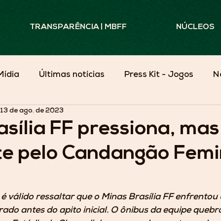
TRANSPARÊNCIA | MBFF
NÚCLEOS
Mídia
Últimas notícias
Press Kit - Jogos
N
13 de ago. de 2023
Minas Além do Campo
sília FF pressiona, mas
e pelo Candangão Femi
é válido ressaltar que o Minas Brasília FF enfrentou
do antes do apito inicial. O ônibus da equipe quebro