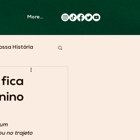
More...
ossa História
 fica
nino
 um 
u no trajeto 