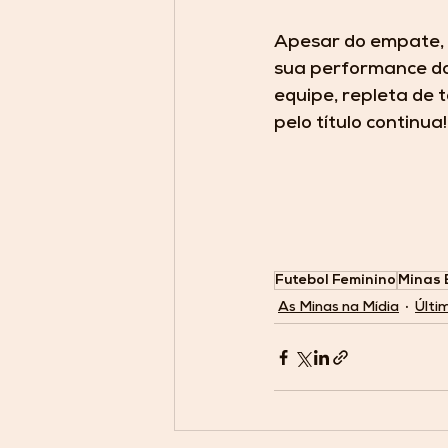
Apesar do empate, o
sua performance d
equipe, repleta de 
pelo título continua!
Futebol Feminino
Minas 
As Minas na Mídia
Últi