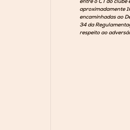
entre o CT do clube
aproximadamente 10 
encaminhadas ao Del
34 da Regulamentaçã
respeito ao adversár