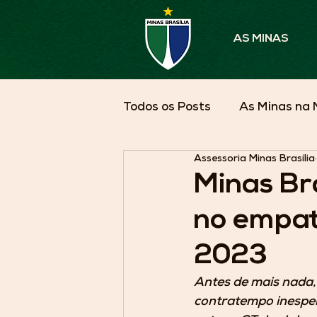
AS MINAS
Todos os Posts
As Minas na 
Assessoria Minas Brasília
Parceiros em Pauta
As 
Minas Bra
no empat
2023
Antes de mais nada, 
contratempo inespera