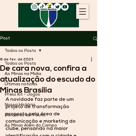
Post
Todos os Posts
8 de fev. de 2023
Todos os Posts
De cara nova, confira a
As Minas na Mídia
atualização do escudo do
Últimas notícias
Minas Brasília
Press Kit - Jogos
A novidade faz parte de um 
Nossa História
projeto de transformação 
proposto pela área de 
Parceiros em Pauta
comunicação e marketing do 
As Minas Além do Campo
clube, pensando na maior 