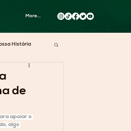
More...
ossa História
da
ma de
para apoiar o 
o, algo 