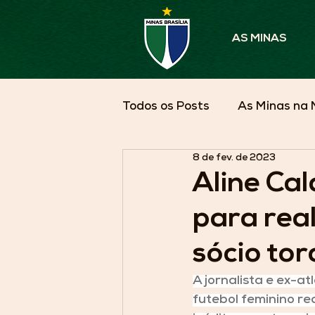
AS MINAS
Todos os Posts
As Minas na 
8 de fev. de 2023
Parceiros em Pauta
As 
Aline Cal
para rea
sócio to
A jornalista e ex-at
futebol feminino re