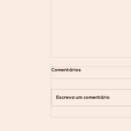
Comentários
Escreva um comentário
Minas Brasília entra em
campo no Bezerrão pela
4ª rodada da Série A2