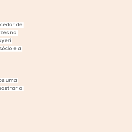
cedor de 
zes no 
yeri 
ócio e a 
mos uma 
ostrar a 