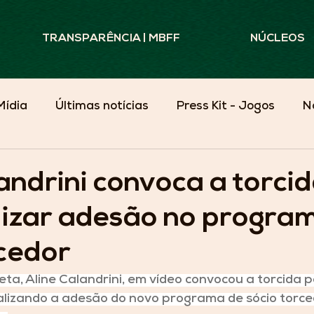
TRANSPARÊNCIA | MBFF
NÚCLEOS
Mídia
Últimas notícias
Press Kit - Jogos
N
Minas Além do Campo
andrini convoca a torci
lizar adesão no progra
rcedor
leta, Aline Calandrini, em vídeo convocou a torcida 
alizando a adesão do novo programa de sócio torced